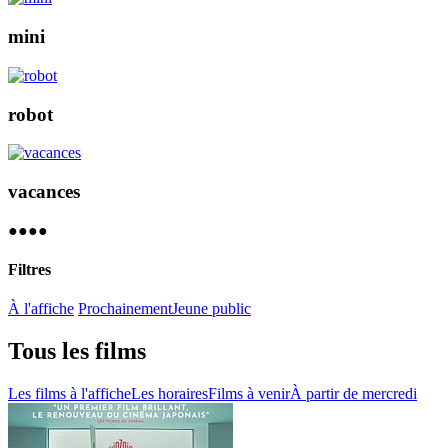
mini
robot
vacances
●︎
●︎
●︎
●︎
Filtres
À l'affiche
Prochainement
Jeune public
Tous les films
Les films à l'affiche
Les horaires
Films à venir
À partir de mercredi